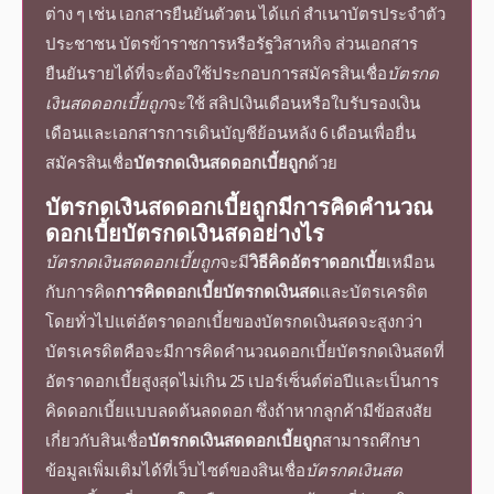
ต่าง ๆ เช่น เอกสารยืนยันตัวตน ได้แก่ สำเนาบัตรประจำตัว
ประชาชน บัตรข้าราชการหรือรัฐวิสาหกิจ ส่วนเอกสาร
ยืนยันรายได้ที่จะต้องใช้ประกอบการสมัคร
สินเชื่อ
บัตรกด
เงินสด
ดอกเบี้ยถูก
จะใช้ สลิปเงินเดือนหรือใบรับรองเงิน
เดือนและเอกสารการเดินบัญชีย้อนหลัง 6 เดือนเพื่อยื่น
สมัคร
สินเชื่อ
บัตรกดเงินสด
ดอกเบี้ยถูก
ด้วย
บัตรกดเงินสดดอกเบี้ยถูก
มีการคิด
คํานวณ
ดอกเบี้ยบัตรกดเงินสด
อย่างไร
บัตรกดเงินสดดอกเบี้ยถูก
จะมี
วิธีคิดอัตราดอกเบี้ย
เหมือน
กับการคิด
การคิดดอกเบี้ยบัตรกดเงินสด
และบัตรเครดิต
โดยทั่วไปแต่อัตราดอกเบี้ยของบัตรกดเงินสดจะสูงกว่า
บัตรเครดิตคือจะมีการคิด
คํานวณดอกเบี้ยบัตรกดเงินสด
ที่
อัตราดอกเบี้ยสูงสุดไม่เกิน 25 เปอร์เซ็นต์ต่อปีและเป็นการ
คิดดอกเบี้ยแบบลดต้นลดดอก ซึ่งถ้าหากลูกค้ามีข้อสงสัย
เกี่ยวกับสินเชื่อ
บัตรกดเงินสดดอกเบี้ยถูก
สามารถศึกษา
ข้อมูลเพิ่มเติมได้ที่เว็บไซต์ของสินเชื่อ
บัตรกดเงินสด