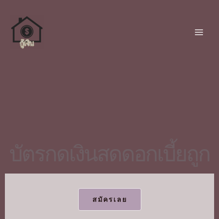
บัตรกดเงินสดดอกเบี้ยถูก
สมัครเลย