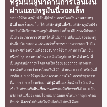
ทรูมันนี่
ผู้นำด้านการโอนเงิน
ผ่าน
แอปทรูมันนี่วอลเล็ท
ขอยกให้กับ
ทรูมันนี่
เป็นผู้นำด้านการโอนเงินผ่าน
แอป
ทรู
มันนี่
วอลเล็ท
เลยก็ว่าได้
บริษัท
ทรูมันนี่
หรือ
บริษัท
ทรูมันนี่
จํา
กัด
เริ่มให้บริการผ่าน
ทรูมันนี่วอลเล็ท
ตั้งแต่ปี 2556 ที่ผ่านมา
เป็นระยะเวลากว่า 10 ปีที่ได้เห็นถึงการเปลี่ยนแปลงของ
ทรู
มันนี่
มาโดยตลอด แน่นอนว่าทั้งการขยายสาขาออกไปใน
ประเทศเพื่อนบ้านเพื่อรองรับการใช้งานผ่านการโอนเงิน
หรือทำธุรกรรมทางด้านการเงินในรูปแบบใหม่ ทำหน้าที่
เป็นจุดศูนย์กลางที่โดดเด่นในเรื่องของธุรกรรมทางด้าน
การเงินที่มากกว่าการโอนเงินไว้อีกด้วยนะ และสำหรับวันนี้
เราก็จะมาเล่าให้คุณฟังว่าความน่าสนใจในการทำธุรกรรม
ที่มากกว่าการโอนเงินผ่า
น
ทรูมันนี่
วอลเล็ท
มีอะไรบ้าง
สิน
เชื่อเงินด่วน
หรือ
สินเชื่อผ่านแอพ
มันมีบริการจริงไหม แล้ว
บริการสินเชื่อ
จะตอบโจทย์มากน้อยแค่ไหน หากคุณพร้อม
ที่จะรับฟังเราไปกันต่อในหัวข้อถัดไปกันได้เลย