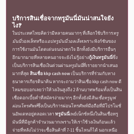
บริการสินเชื่อ
จาก
ทรูมันนี่
มันน่าสนใจยัง
ไง?
ในประเทศไทยคิดว่ามีหลายคนมากๆ ที่เลือกใช้บริการ
ทรู
มันนี่
วอลเล็ท
หรือ
แอปทรูมันนี่วอลเล็ท
เพราะฟังก์ชันของ
การใช้งานมันโดดเด่นจนน่าตกใจ อีกทั้งยังมีบริการอื่นๆ
อีกมากมายที่หลายคนอาจจะยังไม่รู้อย่าง
กู้เงินทรูมันนี่
ซึ่ง
เป็นบริการ
สินเชื่อเงินด่วน
ผ่าน
ทรูมันนี่
ที่เราอยากนำเสนอ
มากที่สุด
สินเชื่อ kkp cash now
เป็นบริการที่ร่วมกับทาง
ธนาคารเกียรตินาคิน หากจะถามว่า
สินเชื่อ kkp cash now ดี
ไหม
ขอบอกเลยว่าให้วงเงินสูงถึง 2 ล้านบาทพร้อมทั้งเป็นสิน
เชื่อดอกเบี้ยต่ำที่สมัครง่ายมากๆ อีกทั้งยังมี
สินเชื่อทรูมูฟ
ผ่อนโทรศัพท์
ซึ่งเป็นบริการผ่อนโทรศัพท์มือถือที่มีโปรโมชั่
นอัพเดทอยู่ตลอดเวลา
ทรูมันนี่
เพย์เน็กซ์
หนึ่งใน
สินเชื่อทรู
มันนี่
ที่มีลูกค้าจำนวนมากเพราะให้เราใช้วงเงินก้อนแล้ว
จ่ายที่หลังไม่ว่าจะซื้อสินค้าที่ 7-11 ชิ้นไหนก็ได้ นอกเหนือ