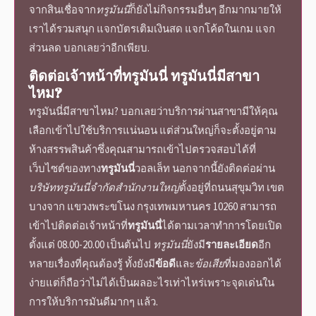
จากสินเชื่อจาก
ทรูมันนี่
ก็ยังไม่กิจกรรมอื่นๆ อีกมากมายให้
เราได้รวมสนุก แจกบัตรเติมเงินสด แจกโค้ดในเกม แจก
ส่วนลด บอกเลยว่าอีกเพียบ.
ติดต่อเจ้าหน้าที่ทรูมันนี่
ทรูมันนี่
มีสาขา
ไหม?
ทรูมันนี่
มีสาขาไหม? บอกเลยว่าบริการผ่านสาขามีให้คุณ
เลือกเข้าไปใช้บริการแน่นอน แต่ส่วนใหญ่ก็จะตั้งอยู่ตาม
ห้างสรรพสินค้าซึ่งคุณสามารถเข้าไปตรวจสอบได้ที่
เว็บไซต์ของทาง
ทรูมันนี่
วอลเล็ท
นอกจากนี้ยังติดต่อผ่าน
บริษัททรูมันนี่จํากัดสํานักงานใหญ่
ตั้งอยู่ที่ถนนสุขุมวิท เขต
บางจาก แขวงพระขโนง กรุงเทพมหานคร 10260 สามารถ
เข้าไป
ติดต่อเจ้าหน้าที่
ทรูมันนี่
ได้ตามเวลาทำการโดยเปิด
ตั้งแต่ 08.00-20.00 เป็นต้นไป
ทรูมันนี่
ยังมี
รายละเอียด
อีก
หลายเรื่องที่คุณต้องรู้ ทั้งยังมี
ข้อดี
และ
ข้อเสีย
ที่มองออกได้
ง่ายแต่ก็ถือว่าไม่ได้เป็นผลอะไรเท่าไหร่เพราะ
จุดเด่น
ใน
การให้บริการมันดีมากๆ แล้ว.