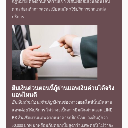
กฎหมาย ต้องอ่านทำความเข้าใจสินเชื่อ
ยืมเงินออนไลน์
ด่วน
ก่อนทำการลงทะเบียนสมัครใช้บริการจาก
แหล่ง
บริการ
ยืมเงินด่วนตอนนี้
กู้ผ่าน
แอพเงินด่วนได้จริง
แอพไหนดี
ยืมเงินด่วนโอนเข้าบัญชี
ผ่านช่องทาง
ออนไลน์
นั้นมีหลาย
แอพค่อยให้บริการ ไม่ว่าจะเป็นการยืมเงินผ่านแอพ LINE
BK สินเชื่อผ่านแอพจากธนาคารกสิกรไทย วงเงินกู้กว่า
50,000 บาท มาพร้อมกับดอกเบี้ยสูงกว่า 33% ต่อปี ไม่ว่าจะ