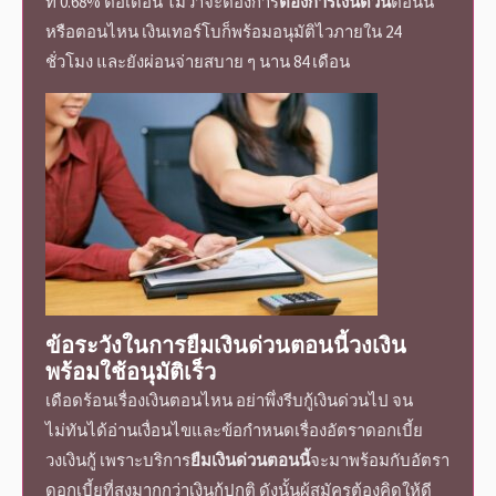
ที่
0.68% ต่อเดือน ไม่ว่าจะต้องการ
ต้องการเงินด่วน
ตอนนี้
หรือตอนไหน เงินเทอร์โบก็พร้อมอนุมัติไวภายใน 24
ชั่วโมง และยังผ่อนจ่ายสบาย ๆ นาน 84 เดือน
ข้อระวังในการ
ยืมเงินด่วนตอนนี้
วงเงิน
พร้อมใช้
อนุมัติเร็ว
เดือดร้อนเรื่องเงิน
ตอนไหน อย่าพึ่งรีบกู้เงินด่วนไป จน
ไม่ทันได้อ่านเงื่อนไขและข้อกำหนดเรื่อง
อัตราดอกเบี้ย
วงเงินกู้ เพราะบริการ
ยืมเงินด่วนตอนนี้
จะมาพร้อมกับ
อัตรา
ดอกเบี้ย
ที่สูงมากกว่าเงินกู้ปกติ ดังนั้นผู้สมัครต้องคิดให้ดี