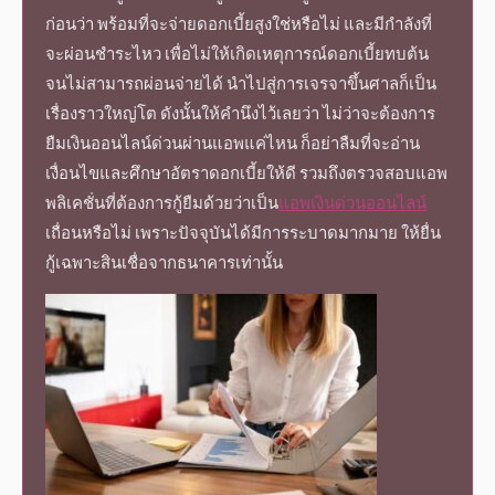
ก่อนว่า พร้อมที่จะจ่ายดอกเบี้ยสูงใช่หรือไม่ และมีกำลังที่
จะผ่อนชำระไหว เพื่อไม่ให้เกิดเหตุการณ์ดอกเบี้ยทบต้น
จนไม่สามารถผ่อนจ่ายได้ นำไปสู่การเจรจาขึ้นศาลก็เป็น
เรื่องราวใหญ่โต ดังนั้นให้คำนึงไว้เลยว่า ไม่ว่าจะต้องการ
ยืมเงินออนไลน์ด่วน
ผ่านแอพแค่ไหน ก็อย่าลืมที่จะอ่าน
เงื่อนไขและศึกษา
อัตราดอกเบี้ย
ให้ดี รวมถึงตรวจสอบแอพ
พลิเคชั่นที่ต้องการกู้ยืมด้วยว่าเป็น
แอพเงินด่วนออนไลน์
เถื่อนหรือไม่ เพราะปัจจุบันได้มีการระบาดมากมาย ให้ยื่น
กู้เฉพาะสินเชื่อจากธนาคารเท่านั้น