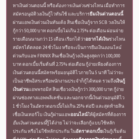
หาเงินด่วนตอนนี้
หรือ
ต้องการเงินด่วน
ช่วงไหน เมื่อทำการ
สมัครอนุมัติวงเงินกู้ไวทันใช้
และบริการ
ยืมเงินด่วนตอนนี้
ผ่านแอพ
เงินด่วน
เงินทันเด้อ สินเชื่อเงินกู้จาก SCB วงเงินให้
กู้กว่า 50,000 บาท ดอกเบี้ยไม่เกิน 2.75% ต่อเดือน ผ่อนจ่าย
รายเดือนนานกว่า 15 เดือน เรียกได้ว่า
อยากได้เงิน
ช่วงไหน
สมัครได้ตลอด 24 ชั่วโมง หรือจะเป็นการ
ยืมเงิน
ออนไลน์
ด่วน
กับแอพ FINNIX สินเชื่อเงินกู้วงเงินสูงสุดกว่า 100,000
บาท ดอกเบี้ยเริ่มต้นที่ 2.75% ต่อเดือน กู้ง่ายเพียง
ต้องการ
เงินด่วน
ตอนนี้สมัครพร้อมอนุมัติไวภายใน 5 นาที
ไม่ว่าจะ
เป็นอาชีพอิสระหรือพนักงานประจำก็กู้ได้หมด รวมถึง
เงินกู้
เงินด่วน
แอพ
พรอมิส สินเชื่อวงเงินกู้กว่า 300,000 บาท กู้ง่าย
ผ่านช่องทางแอพพลิเคชั่น และนอกจากนี้
เงินด่วนอนุมัติไว
1 ชั่วโมง ใน
อัตราดอกเบี้ย
ไม่เกิน 25% ต่อปี และสุดท้ายสิน
เชื่อเงินเทอร์โบ เงินกู้ผ่านแอพ
ออนไลน์
ให้ผู้สมัครที่ต้องการ
ยืมเงินด่วนตอนนี้
กู้ได้ง่าย ไม่ว่าจะเลือกกู้แบบใช้หลัก
ประกัน หรือไม่ใช้หลักประกัน ใน
อัตราดอกเบี้ย
เงินกู้เริ่มต้น