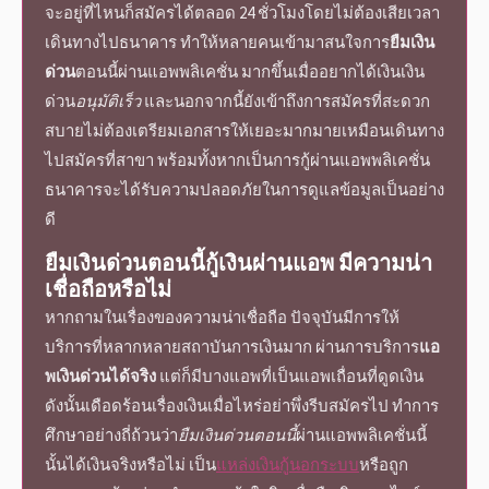
จะอยู่ที่ไหนก็สมัครได้ตลอด 24 ชั่วโมงโดยไม่ต้องเสียเวลา
เดินทางไปธนาคาร ทำให้หลายคนเข้ามาสนใจการ
ยืมเงิน
ด่วน
ตอนนี้
ผ่านแอพพลิเคชั่น มากขึ้นเมื่อ
อยากได้เงินเงิน
ด่วน
อนุมัติเร็ว
และนอกจากนี้ยังเข้าถึงการสมัครที่สะดวก
สบายไม่ต้องเตรียมเอกสารให้เยอะมากมายเหมือนเดินทาง
ไปสมัครที่สาขา พร้อมทั้งหากเป็นการกู้ผ่านแอพพลิเคชั่น
ธนาคารจะได้รับความปลอดภัยในการดูแลข้อมูลเป็นอย่าง
ดี
ยืมเงินด่วนตอนนี้
กู้เงินผ่านแอพ มี
ความน่า
เชื่อถือ
หรือไม่
หากถามในเรื่องของ
ความน่าเชื่อถือ
ปัจจุบันมีการให้
บริการที่หลากหลายสถาบันการเงินมาก ผ่านการบริการ
แอ
พเงินด่วนได้จริง
แต่ก็มีบางแอพที่เป็นแอพเถื่อนที่ดูดเงิน
ดังนั้น
เดือดร้อนเรื่องเงิน
เมื่อไหร่อย่าพึ่งรีบสมัครไป ทำการ
ศึกษาอย่างถี่ถ้วนว่า
ยืมเงินด่วนตอนนี้
ผ่านแอพพลิเคชั่นนี้
นั้นได้เงินจริงหรือไม่ เป็น
แหล่งเงินกู้นอกระบบ
หรือถูก