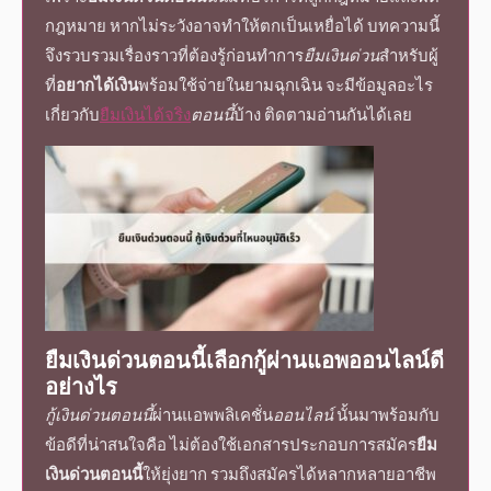
กฎหมาย หากไม่ระวังอาจทำให้ตกเป็นเหยื่อได้ บทความนี้
จึงรวบรวมเรื่องราวที่ต้องรู้ก่อนทำการ
ยืมเงินด่วน
สำหรับผู้
ที่
อยากได้เงิน
พร้อมใช้จ่ายในยามฉุกเฉิน จะมีข้อมูลอะไร
เกี่ยวกับ
ยืมเงินได้จริง
ตอนนี้
บ้าง ติดตามอ่านกันได้เลย
ยืมเงินด่วนตอนนี้
เลือกกู้ผ่านแอพ
ออนไลน์
ดี
อย่างไร
กู้เงินด่วนตอนนี้
ผ่านแอพพลิเคชั่น
ออนไลน์
นั้นมาพร้อมกับ
ข้อดีที่น่าสนใจคือ ไม่ต้องใช้เอกสารประกอบการสมัคร
ยืม
เงินด่วนตอนนี้
ให้ยุ่งยาก รวมถึงสมัครได้หลากหลายอาชีพ