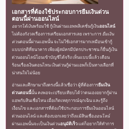
เอกสารที่ต้องใช้ประกอบการ
ยืมเงินด่วน
ตอนนี้
ผ่าน
ออนไลน์
อยากได้เงิน
พร้อมใช้ กู้เงินผ่านแอพพลิเคชั่นกู้เงิน
ออนไลน์
ไม่ต้องกังวลเรื่องการเตรียมเอกสารเลย เพราะการ
ยืมเงิน
ด่วน
ตอนนี้
ผ่านแอพนั้น จะไม่ใช้เอกสารมากเหมือนเข้ากู้
แบบปกติที่ธนาคาร เพียงผู้สมัครมีบัตรประชาชน ก็ยื่นกู้
เงิน
ด่วนออนไลน์โอนเข้าบัญชีได้จริง
เห็นแบบนี้แล้ว เดือน
ร้อนเรื่องเงินตอนไหน เงินด่วนกู้ผ่านแอพก็เป็นทางเลือกที่
น่าสนใจไม่น้อย
อ่านและศึกษามาถึงตรงนี้แล้วเชื่อว่า ผู้ที่ต้องการ
ยืมเงิน
ด่วนตอนนี้
นั้น คงพอจะเปรียบเทียบได้ว่าตนเองอยากกู้ผ่าน
แอพกับสินเชื่อไหน เมื่อเกิดเหตุการณ์ฉุกเฉิน และรู้ถึง
เงื่อนไข และเอกสารที่ต้องใช้ประกอบการ
ยืมเงินออนไลน์
ด่วนออนไลน์
และต้องบอกเลยว่าถึงแม้สินเชื่อ
ออนไลน์
ผ่านแอพนั้นจะเป็น
เงินด่วน
อนุมัติเร็ว
แต่ก็อยากให้ทำการ