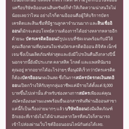
น
หรือ
บริษัทอิออนธนสินทรัพย์
ก็ทำให้เกิดความน่าสนใจไม่
น้อยเลยว่าไหม อย่างไรก็ตามอิออนคือผู้ให้บริการบัตร
เครดิตและสินเชื่อที่มีฐานลูกคาจำนวนมาก และ
สินเชื่ออิ
ออน
ก็มักจะตอบโจทย์ความต้องการได้อย่างหลากหลายอีก
ด้วยนะ
บัตรเครดิตอิออน
มีรูปแบบที่ชัดเจนพร้อมกับมีให้
คุณเลือกตามที่คุณสนใจเช่น
บัตรเครดิตอิออน
ดิจิทัล เน็กซ์
เจน ซึ่งเป็นผลิตภัณฑ์ล่าสุดและยังมีโปรเงินคืนถึงกลางปีนี้
นอกจากนี้ยังมีประเภท คลาสสิค โกลด์ และแพลทินัมรอ
คุณอยู่ หากอยากได้อะไรง่ายๆ ที่อนุมัติเร็วกว่าบัตรเครดิต
ก็ต้อง
บัตรอิออน
กดเงินสด ซึ่งในการ
สมัครบัตรกดเงินสดอิ
ออ
น
เปิดกว้างให้กับทุกกลุ่มอาชีพแค่มีรายได้ตั้งแต่ 8,000
บาทขึ้นไปเท่านั้น สำหรับช่องทางการ
สมัคร
เพียงแค่คุณ
สมัครอิออนผ่านแอพ
พร้อมยื่นเอกสารทันทีผ่าน
อิออนสาขา
แค่นี้ก็เป็นเรื่องง่ายมากๆ แล้ว
บริษัทอิออน
ยังมีผลิตภัณฑ์
อีกเยอะที่เรายังไม่ได้นำเสนอหากใครที่สนใจก็สามารถ
เข้าไปส่องผ่านเว็บไซต์
อิออนออนไลน์
กันต่อได้เลย.