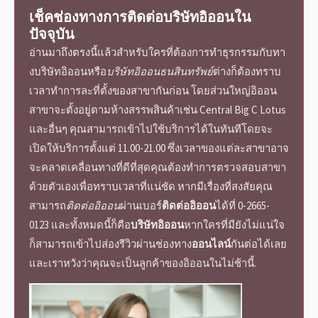
เช็คช่องทางการ
ติดต่อ
บริษัทอิออน
ใน
ปัจจุบัน
อ่านมาถึงตรงนี้แล้วสำหรับใครที่ต้องการทำธุรกรรมกับทา
ง
บริษัทอิออน
หรือ
บริษัทอิออนธนสินทรัพย์
ต่างก็ต้องทราบ
เวลาทำการละที่ตั้งของสาขากันก่อน โดยส่วนใหญ่
อิออน
สาขา
จะตั้งอยู่ตามห้างสรรพสินค้าเช่น Central Big C Lotus
และอื่นๆ คุณสามารถเข้าไปใช้บริการได้ในทันทีโดยจะ
เปิดให้บริการตั้งแต่ 11.00-21.00 ซึ่งเวลาของแต่ละสาขาอาจ
จะคลาดเคลื่อนทางที่ดีที่สุดคุณต้องทำการตรวจสอบสาขา
ด้วยตัวเองเพื่อทราบเวลาที่แน่ชัด หากมีเรื่องที่สงสัยคุณ
สามารถ
ติดต่ออิออน
ผ่าน
เบอร์
ติดต่ออิออน
ได้ที่ 0-2665-
0123 และทั้งหมดนี้ก็คือ
บริษัทอิออน
หากใครที่มียังไม่แน่ใจ
ก็สามารถเข้าไปส่องรีวิวผ่านช่องทาง
ออนไลน์
กันต่อได้เลย
และเราหวังว่าคุณจะเป็นลูกค้าของอิออนในไม่ช้านี้.