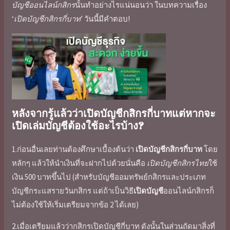
บัญชีออนไลน์กสิกร
นั้นทำอย่างไรแน่นอนว่า ในบทความเรื่อง
‘
เปิดบัญชีกสิกรกี่บาท
’ วันนี้มีคำตอบ!
หลังจากรู้แล้วว่า
เปิดบัญชีกสิกรกี่บาท
แต่หากจะ
เปิดเล่มบัญชีต้องใช้อะไรบ้าง?
1.ก่อนอื่นเลยท่านต้องศึกษาเบื้องต้นว่า
เปิดบัญชีกสิกรกี่บาท
โดย
หลักๆ แล้วให้นำเงินที่จะฝากไปด้วยนั่นคือ
เปิดบัญชีกสิกรไทย
ใช้
เงิน 500 บาทขึ้นไป (สำหรับ
บัญชีออมทรัพย์กสิกร
และประเภท
บัญชีกระแสรายวันกสิกร
แต่ถ้าเป็น
วิธี
เปิดบัญชี
ออนไลน์กสิกร
ก็
ไม่ต้องใช้ให้เริ่มเตรียมจากข้อ 2 ได้เลย)
2.เมื่อเตรียมแล้วว่า
กสิกรเปิดบัญชีกี่บาท
ดังนั้นในส่วนถัดมาสิ่งที่