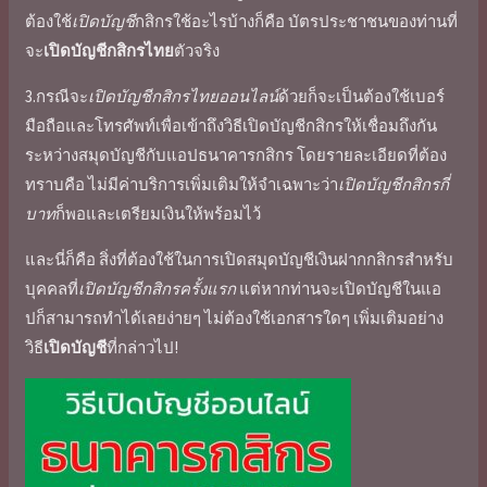
ต้องใช้
เปิดบัญชี
กสิกรใช้อะไรบ้าง
ก็คือ บัตรประชาชนของท่านที่
จะ
เปิดบัญชีกสิกรไทย
ตัวจริง
3.กรณีจะ
เปิดบัญชีกสิกรไทยออนไลน์
ด้วยก็จะเป็นต้องใช้เบอร์
มือถือและโทรศัพท์เพื่อเข้าถึง
วิธีเปิดบัญชีกสิกร
ให้เชื่อมถึงกัน
ระหว่างสมุดบัญชีกับแอป
ธนาคารกสิกร
โดย
รายละเอียด
ที่ต้อง
ทราบคือ ไม่มี
ค่าบริการ
เพิ่มเติมให้จำเฉพาะว่า
เปิดบัญชีกสิกรกี่
บาท
ก็พอและเตรียมเงินให้พร้อมไว้
และนี่ก็คือ สิ่งที่ต้องใช้ในการเปิดสมุด
บัญชีเงินฝากกสิกร
สำหรับ
บุคคลที่
เปิดบัญชีกสิกรครั้งแรก
แต่หากท่านจะ
เปิดบัญชี
ในแอ
ปก็สามารถทำได้เลยง่ายๆ ไม่ต้องใช้เอกสารใดๆ เพิ่มเติมอย่าง
วิธี
เปิดบัญชี
ที่กล่าวไป!