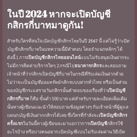
ในปี
2024
หากจะ
เปิดบัญชี
กสิกรกี่บาท
มาดูกัน!
สำหรับใครที่สนใจ
เปิดบัญชีกสิกรไทย
ในปี
2567
นี้ แต่ไม่รู้ว่า
เปิด
บัญชีกสิกรกี่บาท
ในบทความนี้มีคำตอบ โดยจำแนกหลักๆ ได้
ดังนี้ 1.การ
เปิดบัญชีกสิกรไทยออนไลน์
แบบไม่รับสมุดเงินฝากจะ
ไม่มีการคิด
ค่าบริการ
ใดๆ 2.กรณีไป
ธนาคารกสิกร
และสอบถาม
เจ้าหน้าที่ว่า
กสิกรเปิดบัญชีกี่บาท
ในกรณีที่รับเล่มเงินฝากด้วย
ไม่ว่าจะเป็น
บัญชีออมทรัพย์กสิกร
แบบฝากทั่วไทย หรือเป็นส่วน
ของ
บัญชีกระแสรายวันกสิกร
นั้นคำตอบของเรื่องที่ว่า
เปิดบัญชี
กสิกรกี่บาท
ก็คือ ขั้นต่ำ 500 บาท แต่สำหรับ
รายละเอียด
เพิ่มเติม
นั้นทางผู้เขียนแนะนำให้สอบถามข้อมูลต่างๆ กับเจ้าหน้าที่ผู้ดูแล
แผนก
บัญชีเงินฝากกสิกร
ได้เลย ซึ่งใครที่กำลังจะ
เปิดบัญชีกสิกร
ครั้งแรก
ในวันนี้ทางผู้เขียนจะมาบอกว่าการ
เปิดบัญชี
กสิกรใช้
อะไรบ้าง
หรือบางคนอยาก
เปิดบัญชี
แบบไม่รับเล่มผ่าน
วิธีเปิด