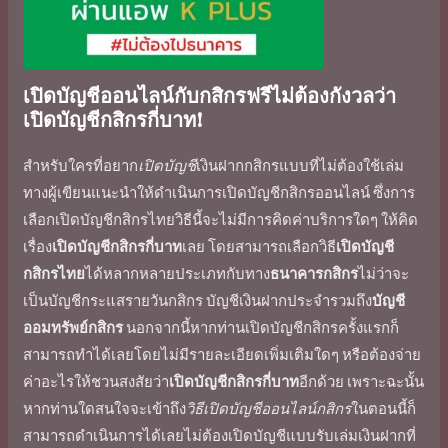
เปิดบัญชีออนไลน์กับกสิกรฟรีไม่ต้องกังวลว่า
เปิดบัญชีกสิกรกี่บาท
!
สำหรับใครที่อยาก
เปิด
บัญชี
เงินฝากกสิกร
แบบที่ไม่ต้องใช้เล่ม
ทางผู้เขียนแนะนำให้ดำเนินการเปิดบัญชีกสิกรออนไลน์ ซึ่งการ
เลือก
เปิดบัญชีกสิกรไทย
วิธีนี้จะไม่มีการคิด
ค่าบริการ
ใดๆ ให้คิด
เรื่อง
เปิดบัญชีกสิกรกี่บาท
เลย โดยสามารถเลือก
วิธี
เปิดบัญชี
กสิกร
ไทย
ได้หลากหลายประเภทกับทาง
ธนาคารกสิกร
ไม่ว่าจะ
เป็น
บัญชีกระแสรายวันกสิกร
บัญชีเงินฝากประจำรวมถึง
บัญชี
ออมทรัพย์กสิกร
นอกจากนี้หากท่าน
เปิดบัญชีกสิกรครั้งแรก
ก็
สามารถทำได้เลยโดยไม่มี
รายละเอียด
เพิ่มเติมใดๆ หรือต้องจ่าย
ค่าอะไรให้ชวนสงสัยว่า
เปิดบัญชีกสิกรกี่บาท
อีกด้วย เพราะฉะนั้น
หากท่านใดสนใจจะเข้าถึง
วิธีเปิดบัญชีออนไลน์กสิกร
ในตอนนี้ก็
สามารถดำเนินการได้เลยไม่ต้อง
เปิดบัญชี
แบบรับเล่มเงินฝากที่