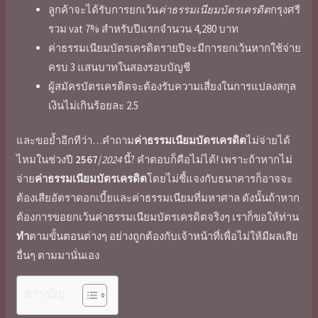
ลูกค้าจะได้รับการยกเว้น
ค่าธรรมเนียมบัตรเครดิต
กรุงศรี
รวม vat 7% สำหรับปีแรกจำนวน 4,280 บาท
ค่าธรรมเนียมบัตรเครดิต
รายปี
จะมีการยกเว้นหากใช้จ่าย
ครบ 3 แสนบาทในสองรอบบัญชี
ผู้
สมัครบัตรเครดิต
จะต้องรับความเสี่ยงในการแปลงสกุล
เงินไม่เกินร้อยละ 2.5
และขอย้ำอีกทีว่า…คำถาม
ค่าธรรมเนียมบัตรเครดิต
ไม่จ่ายได้
ไหม
ในช่วงปี
2567
/
2024
นี้? คำตอบก็คือไม่ได้! เพราะถ้าหากไม่
จ่าย
ค่าธรรมเนียมบัตรเครดิต
โดยไม่ชี้แจงกับธนาคารก็อาจจะ
ต้องเสียอัตราดอกเบี้ยและค่าธรรมเนียมที่มหาศาล ดังนั้นถ้าหาก
ต้องการ
ขอยกเว้นค่าธรรมเนียมบัตรเครดิต
จริงๆ เราก็ขอให้ท่าน
ทำ
ตามขั้นตอนต่างๆ อย่างถูกต้องกับเจ้าหน้าที่เพื่อไม่ให้มีผลเสีย
อื่นๆ ตามมานั่นเอง
สารบัญ