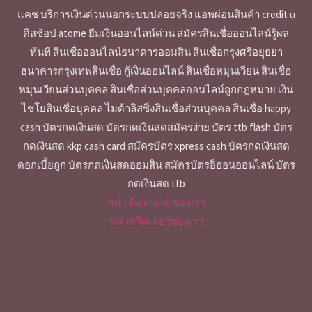
แคช บริการเงินด่วนนอกระบบปล่อยจริง แอพผ่อนสินค้า credit u
ดิสช้อป atome ยืมเงินออนไลน์ด่วน สมัครสินเชื่อออนไลน์รู้ผล
ทันที สินเชื่อออนไลน์ธนาคารออมสิน สินเชื่อกรุงศรีอยุธยา
ธนาคารกรุงเทพสินเชื่อ กู้เงินออนไลน์ สินเชื่อหมุนเวียน สินเชื่อ
หมุนเวียนส่วนบุคคล สินเชื่อส่วนบุคคลออนไลน์ถูกกฎหมาย เงิน
ไชโยสินเชื่อบุคคล ไมด้าลิสซิ่งสินเชื่อส่วนบุคคล สินเชื่อ happy
cash บัตรกดเงินสด บัตรกดเงินสดสมัครง่าย บัตร ttb flash บัตร
กดเงินสด kkp cash card สมัครบัตร xpress cash บัตรกดเงินสด
ดอกเบี้ยถูก บัตรกดเงินสดออมสิน สมัครบัตรอิออนออนไลน์ บัตร
กดเงินสด ttb
หน้า Facebook ของเรา
หน้าทวิตเตอร์ของเรา