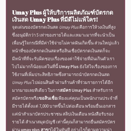
Umay Plus
ผู้ให้
บริการ
ผลิตภัณฑ์
บัตรกด
เงินสด Umay Plus
ที่มีดีไม่แพ้ใคร!
จุดเด่น
ของ
บัตรกดเงินสด
Umay Plus
คือการให้วงเงินที่สูง
ซึ่งอนุมัติกว่า 5 เท่าของรายได้และเหมาะมากที่จะนำเป็น
เพื่อนรู้ใจกรณีที่มีค่าใช้จ่ายไม่คาดฝันเกิดขึ้น ส่วนใหญ่แล้ว
หน้าที่ของบัตรกดเงินสดหรือ
สินเชื่อบัตรกดเงินสด
ก็จะ
มีหน้าที่ที่จะรับผิดชอบเรื่องของค่าใช้จ่ายที่มันเกินตัวเรา
ไปไม่มากก็น้อยแต่ในที่นี้
Umay Plus
ยังใส่ใจเรื่องของการ
ใช้งานที่เพิ่มประสิทธิภาพซึ่งสามารถนำ
บัตรกดเงินสด
Umay Plus
ไปผ่อนสินค้าผ่านร้านค้าที่ร่วมรายการได้อีก
มากมายเลยทีเดียว ในการ
สมัคร
Umay Plus
สำหรับการ
สมัครบัตร
หรือ
ขอสินเชื่อ
เพียงแค่คุณเป็นพนักงานประจำที่
มีรายได้ตั้งแต่ 7,000 บาทขึ้นไปต่อเดือน พร้อมยื่นเอกสาร
แค่นำสำเนาบัตรประชาชน สลิปเงินเดือน หนังสือรับรอง
รายได้ สำเนาสมุดบัญชี เท่านี้คุณก็สามารถยื่น
สมัครบัตร
ผ่าน
umay plus สาขา
ได้ในทันที อย่างไรก็ตามความน่า