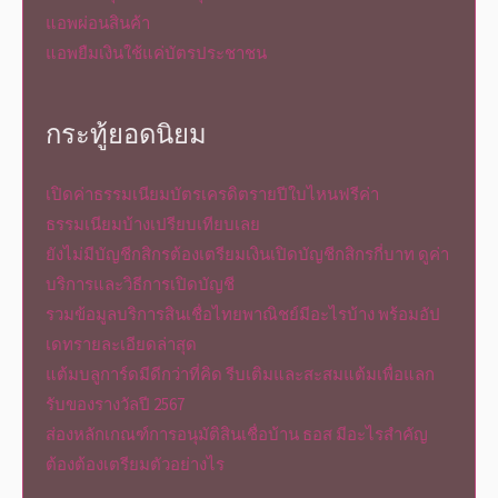
แอพผ่อนสินค้า
แอพยืมเงินใช้แค่บัตรประชาชน
กระทู้ยอดนิยม
เปิดค่าธรรมเนียมบัตรเครดิตรายปีใบไหนฟรีค่า
ธรรมเนียมบ้างเปรียบเทียบเลย
ยังไม่มีบัญชีกสิกรต้องเตรียมเงินเปิดบัญชีกสิกรกี่บาท ดูค่า
บริการและวิธีการเปิดบัญชี
รวมข้อมูลบริการสินเชื่อไทยพาณิชย์มีอะไรบ้าง พร้อมอัป
เดทรายละเอียดล่าสุด
แต้มบลูการ์ดมีดีกว่าที่คิด รีบเติมและสะสมแต้มเพื่อแลก
รับของรางวัลปี 2567
ส่องหลักเกณฑ์การอนุมัติสินเชื่อบ้าน ธอส มีอะไรสำคัญ
ต้องต้องเตรียมตัวอย่างไร