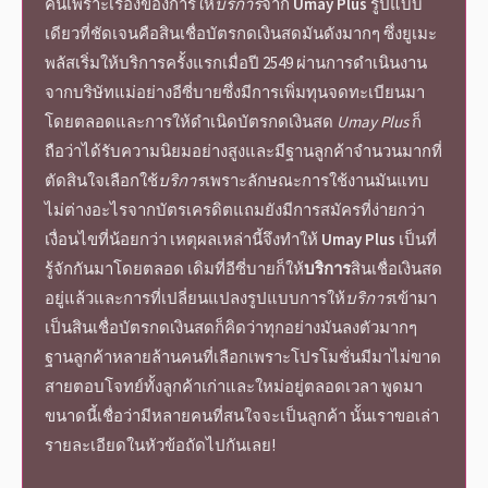
คนเพราะเรื่องของการให้
บริการ
จาก
Umay Plus
รูปแบบ
เดียวที่ชัดเจนคือ
สินเชื่อบัตรกดเงินสด
มันดังมากๆ ซึ่ง
ยูเมะ
พลัส
เริ่มให้
บริการ
ครั้งแรกเมื่อปี 2549 ผ่านการดำเนินงาน
จากบริษัทแม่อย่างอีซี่บายซึ่งมีการเพิ่มทุนจดทะเบียนมา
โดยตลอดและการให้ดำเนิด
บัตรกดเงินสด
Umay Plus
ก็
ถือว่าได้รับความนิยมอย่างสูงและมีฐานลูกค้าจำนวนมากที่
ตัดสินใจเลือกใช้
บริการ
เพราะลักษณะการใช้งานมันแทบ
ไม่ต่างอะไรจากบัตรเครดิตแถมยังมีการสมัครที่ง่ายกว่า
เงื่อนไขที่น้อยกว่า เหตุผลเหล่านี้จึงทำให้
Umay Plus
เป็นที่
รู้จักกันมาโดยตลอด เดิมที่อีซี่บายก็ให้
บริการ
สินเชื่อเงินสด
อยู่แล้วและการที่เปลี่ยนแปลงรูปแบบการให้
บริการ
เข้ามา
เป็น
สินเชื่อบัตรกดเงินสด
ก็คิดว่าทุกอย่างมันลงตัวมากๆ
ฐานลูกค้าหลายล้านคนที่เลือกเพราะโปรโมชั่นมีมาไม่ขาด
สายตอบโจทย์ทั้งลูกค้าเก่าและใหม่อยู่ตลอดเวลา พูดมา
ขนาดนี้เชื่อว่ามีหลายคนที่สนใจจะเป็นลูกค้า นั้นเราขอเล่า
รายละเอียดในหัวข้อถัดไปกันเลย!