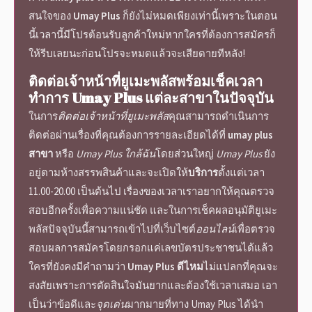
สนใจของ
Umay Plus
ก็ยังไม่หมดเพียงเท่านี้เพราะในตอน
นี้เวลานี้มีโปรต้อนรับลูกค้าใหม่หากใครที่ต้องการสมัครก็
ให้รีบเลยนะก่อนโปรจะหมดแล้วจะเสียดายทีหลัง!
ติดต่อเจ้าหน้าที่ยูเมะพลัส
พร้อมเช็คเวลา
ทำการ
Umay Plus
แต่ละสาขาในปัจจุบัน
ในการ
ติดต่อเจ้าหน้าที่ยูเมะพลัส
คุณสามารถดำเนินการ
ติดต่อผ่านเรื่องที่คุณต้องการรายละเอียดได้ที่
umay plus
สาขา
หรือ
Umay Plus ใกล้ฉัน
โดยส่วนใหญ่
Umay Plus
ยัง
อยู่ตามห้างสรรพสินค้าและจะเปิดให้
บริการ
ตั้งแต่เวลา
11.00-20.00 เป็นต้นไป เรื่องของเวลาเราอยากให้คุณตรวจ
สอบอีกครั้งเพื่อความแน่ชัด และในการ
เช็คผลอนุมัติยูเมะ
พลัส
ปัจจุบันนี้สามารถเข้าไปที่เว็บไซต์
ออนไลน์
เพื่อตรวจ
สอบผลการสมัครโดยกรอกแค่เลขบัตรประชาชนได้แล้ว
ใครที่ยังคงมีคำถามว่า
Umay Plus
ดีไหม
ไม่แปลกที่คุณจะ
สงสัยเพราะการตัดสินใจมันยากและต้องใช้เวลาเสมอ เอา
เป็นว่า
ข้อดี
และ
จุดเด่น
มากมายที่ทาง
Umay Plus
ได้นำ