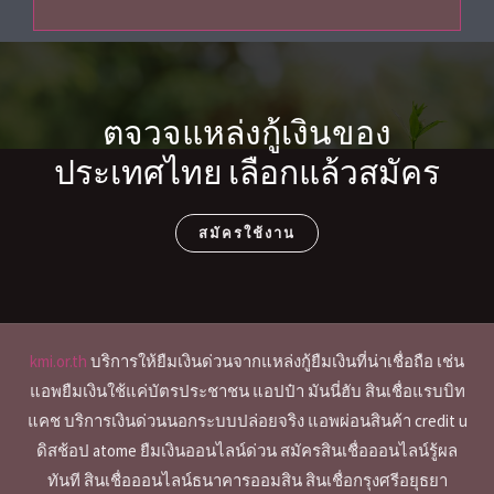
ตจวจแหล่งกู้เงินของ
ประเทศไทย เลือกแล้วสมัคร
สมัครใช้งาน
kmi.or.th
บริการให้ยืมเงินด่วนจากแหล่งกู้ยืมเงินที่น่าเชื่อถือ เช่น
แอพยืมเงินใช้แค่บัตรประชาชน แอปป๋า มันนี่ฮับ สินเชื่อแรบบิท
แคช บริการเงินด่วนนอกระบบปล่อยจริง แอพผ่อนสินค้า credit u
ดิสช้อป atome ยืมเงินออนไลน์ด่วน สมัครสินเชื่อออนไลน์รู้ผล
ทันที สินเชื่อออนไลน์ธนาคารออมสิน สินเชื่อกรุงศรีอยุธยา