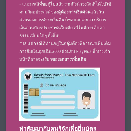
– และกรณีที่ขอกู้ไปแล้ว รวมถึงนำวงเงินที่ได้ไปใช้
ตามวัตถุประสงค์ของผู้
ต้องการเงินด่วน
แล้ว ใน
ส่วนของการชำระเงินคืน ก็ขอบอกเลยว่า บริการ
เงินด่วนบัตรประชาชนใบเดียวนี้ไม่มีการคิดค่า
ธรรมเนียมใดๆ ทั้งสิ้น!
*ปล.แต่กรณีที่ท่านอยู่ในกลุ่มต้องพิจารณาเพิ่มเติม
การยืมเงินฉุกเฉิน 3000 ด่วนกับ PlayPlus นี้ ทางเจ้า
หน้าที่อาจจะเรียกขอ
เอกสารเพิ่มเติม
!
ทำสัญญากับคนรู้จักเพื่อยื่นบัตร