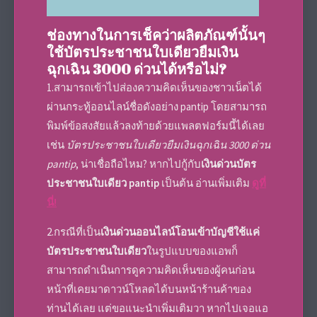
ช่องทางในการเช็คว่าผลิตภัณฑ์นั้นๆ
ใช้บัตรประชาชนใบเดียวยืมเงิน
ฉุกเฉิน 3000 ด่วนได้หรือไม่?
1.สามารถเข้าไปส่องความคิดเห็นของชาวเน็ตได้
ผ่านกระทู้ออนไลน์ชื่อดังอย่าง pantip โดยสามารถ
พิมพ์ข้อสงสัยแล้วลงท้ายด้วยแพลตฟอร์มนี้ได้เลย
เช่น
บัตรประชาชนใบเดียวยืมเงินฉุกเฉิน 3000 ด่วน
pantip
, น่าเชื่อถือไหม? หากไปกู้กับ
เงินด่วนบัตร
ประชาชนใบเดียว pantip
เป็นต้น อ่านเพิ่มเติม
ดูที่
นี่!
2.กรณีที่เป็น
เงินด่วนออนไลน์โอนเข้าบัญชีใช้แค่
บัตรประชาชนใบเดียว
ในรูปแบบของแอพก็
สามารถดำเนินการดูความคิดเห็นของผู้คนก่อน
หน้าที่เคยมาดาวน์โหลดได้บนหน้าร้านค้าของ
ท่านได้เลย แต่ขอแนะนำเพิ่มเติมวา หากไปเจอแอ