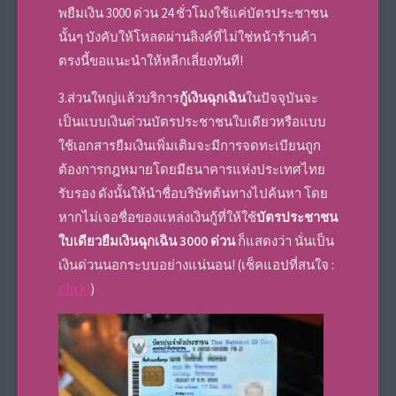
พยืมเงิน 3000 ด่วน 24 ชั่วโมงใช้แค่บัตรประชาชน
นั้นๆ บังคับให้โหลดผ่านลิงค์ที่ไม่ใช่หน้าร้านค้า
ตรงนี้ขอแนะนำให้หลีกเลี่ยงทันที!
3.ส่วนใหญ่แล้วบริการ
กู้เงินฉุกเฉิน
ในปัจจุบันจะ
เป็นแบบเงินด่วนบัตรประชาชนใบเดียวหรือแบบ
ใช้เอกสารยืมเงินเพิ่มเติมจะมีการจดทะเบียนถูก
ต้องการกฎหมายโดยมีธนาคารแห่งประเทศไทย
รับรอง ดังนั้นให้นำชื่อบริษัทต้นทางไปค้นหา โดย
หากไม่เจอชื่อของแหล่งเงินกู้ที่ให้ใช้
บัตรประชาชน
ใบเดียวยืมเงินฉุกเฉิน 3000 ด่วน
ก็แสดงว่า นั่นเป็น
เงินด่วนนอกระบบอย่างแน่นอน! (เช็คแอปที่สนใจ :
Click!
)