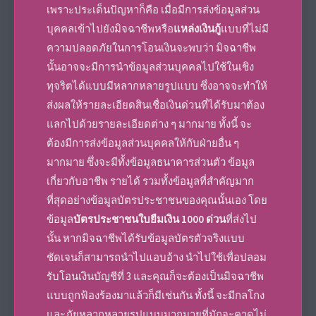
เพราะประเด็นปัญหาก็คือ เมื่อมีการส่งข้อมูลส่วน
บุคคลเข้าไปยังมิจฉาชีพหรือ
แหล่งเงินกู้
แบบที่ไม่มี
ความปลอดภัยในการโอนเงินจะพบว่า มิจฉาชีพ
นั้นอาจจะมีการนำข้อมูลส่วนบุคคลไปใช้ในเชิง
ทุจริตได้แบบมีหลากหลายรูปแบบ ซึ่งอาจจะทำให้
ส่งผลให้รายละเอียด
สินเชื่อเงินด่วน
ที่ได้รับมาต้อง
แลกไปด้วยรายละเอียดต่าง ๆ มากมาย ทั้งนี้ จะ
ต้องมีการส่งข้อมูลส่วนบุคคลให้กับฝ่ายอื่น ๆ
มากมาย ซึ่งจะมีทั้งข้อมูลธนาคารส่วนตัว ข้อมูล
เกี่ยวกับอาชีพ รายได้ รวมทั้งข้อมูลที่สำคัญมาก
ที่สุดอย่างข้อมูลบัตรประชาชนของคุณนั้นเอง โดย
ข้อมูล
บัตรประชาชนใบยืมเงิน 1000 ด่วน
ที่ส่งไป
นั้น หากมิจฉาชีพได้รับข้อมูลบัตรตัวจริงแบบ
ชัดเจนก็สามารถนำไปแอบอ้าง นำไปใช้เพื่อปลอม
รับโอนเงินบัญชีที่ 3 และคุณก็จะต้องเป็นมิจฉาชีพ
แบบถูกฟ้องร้องมาแล้วก็มีเช่นกัน ทั้งนี้ จะมีกลโกง
และภัยหลากหลายรูปแบบมากมายที่มักจะคาดไม่