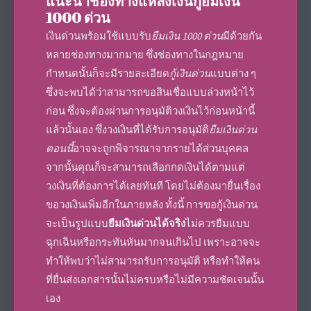
แนะนำช่องทาง
แหล่งเงินกู้
ยืมเงิน
1000 ด่วน
เงินด่วนพร้อมใช้
แบบรับ
ยืมเงิน 1000 ด่วน
มีด้วยกัน
หลายช่องทางมากมาย ซึ่งช่องทางในกฎหมาย
กำหนดนั้นก็จะมีรายละเอียด
กู้เงินด่วน
แบบต่าง ๆ
ซึ่งจะพบได้ว่าสามารถขอสินเชื่อแบบล่วงหน้าไว้
ก่อน ซึ่งจะต้องผ่านการอนุมัติวงเงินไว้ก่อนหน้านี้
แล้วนั้นเอง ซึ่งวงเงินที่ได้รับการอนุมัติ
ยืมเงินด่วน
ตอนนี้
อาจจะถูกพิจารณาจากรายได้ส่วนบุคคล
จากนั้นคุณก็จะสามารถเลือกกดเงินได้ตามแต่
วงเงินที่ต้องการได้เลยทันที โดยไม่ต้องมายื่นเรื่อง
ขอวงเงินเพิ่มอีกในภายหลัง ทั้งนี้ การขอ
กู้เงินด่วน
จะเป็นรูปแบบ
ยืมเงินด่วนได้จริง
ไม่ควรยืมแบบ
ฉุกเฉินหรือกระทันหันมากจนเกินไป เพราะอาจจะ
ทำให้พบว่าไม่สามารถรับการอนุมัติ หรือทำให้คน
ที่ยื่นส่งเอกสารนั้นไม่ครบหรือไม่มีความชัดเจนนั้น
เอง