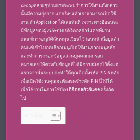
pantip
หลายๆท่านอาจจะพบว่าการใช้งานดังกล่าว
นั้นมีความยุ่งยาก แต่จริงๆแล้วเราสามารถเปิดใช้
งาน ตัว Application ได้เลยทันที เพราะทางอิออนจะ
มีข้อมูลของผู้
สมัคร
บัตรดิจิตอลยัวร์แคช
ที่ผ่าน
เกณฑ์การอนุมัติ
เงินหมุนเวียน
ไว้ก่อนหน้านี้อยู่แล้ว
คนแค่เข้าไปกดเลือกเมนูเปิดใช้งานจากเมนูหลัก
และทำการกรอกข้อมูลส่วนบุคคลกดกรอก
หมายเลขให้ตรงกับข้อมูลที่ได้มีการสมัครไว้ตั้งแต่
แรกจากนั้นระบบจะทำให้คุณติดตั้งรหัส PIN 6 หลัก
เพื่อเปิดใช้งานคุณจะต้องจดจำรหัส PIN นี้ให้ได้
เพื่อใช้งานในการใช้
บัตร
ดิจิตอลยัวร์แคช
ครั้งถัด
ไป
สารบัญ