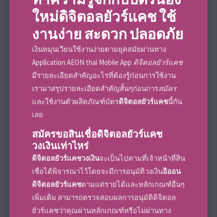
ใหม่
ดิจิตอลยัวร์แคช
ใช้
งานง่าย สะดวก ปลอดภัย
เงินหมุนเวียน
ใช้งานง่ายตามยุคสมัยผ่านทาง
Application AEON thai Mobile App
ดิจิตอลยัวร์แคช
มีรายละเอียดสำคัญอะไรที่ต้องรู้ก่อนการใช้งาน
เรามาสรุปรายละเอียดสำคัญสั้นๆก่อนการ
สมัคร
และใช้งานตัวผลิตภัณฑ์
บัตร
ดิจิตอลยัวร์แคช
นี้กัน
เลย
สมัครขอสินเชื่อ
ดิจิตอลยัวร์แคช
วงเงินเท่าไหร่
ดิจิตอลยัวร์แคชวงเงิน
จะเป็นไปตามที่เจ้าหน้าที่สิน
เชื่อได้พิจารณาไว้โดยจะมีการอนุมัติวงเงิน
อิออน
ดิจิตอลยัวร์แคช
ตามแต่รายได้และหลักเกณฑ์อื่นๆ
เพิ่มเติม สามารถตรวจสอบผลการอนุมัติ
ดิจิตอล
ยัวร์แคช
ว่าคุณผ่านหลักเกณฑ์หรือไม่ผ่านทาง