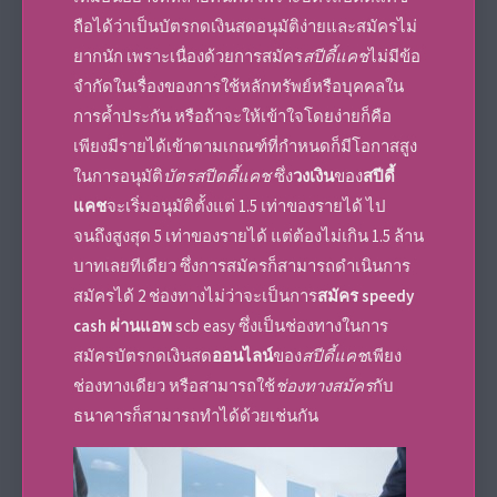
ถือได้ว่าเป็น
บัตรกดเงินสดอนุมัติง่าย
และสมัครไม่
ยากนัก เพราะเนื่องด้วยการสมัคร
สปีดี้แคช
ไม่มีข้อ
จำกัดในเรื่องของการใช้หลักทรัพย์หรือบุคคลใน
การค้ำประกัน หรือถ้าจะให้เข้าใจโดยง่ายก็คือ
เพียงมีรายได้เข้าตามเกณฑ์ที่กำหนดก็มีโอกาสสูง
ในการอนุมัติ
บัตรสปีดดี้แคช
ซึ่ง
วงเงิน
ของ
สปีดี้
แคช
จะเริ่มอนุมัติตั้งแต่ 1.5 เท่าของรายได้ ไป
จนถึงสูงสุด 5 เท่าของรายได้ แต่ต้องไม่เกิน 1.5 ล้าน
บาทเลยทีเดียว ซึ่งการสมัครก็สามารถดำเนินการ
สมัครได้ 2 ช่องทางไม่ว่าจะเป็นการ
สมัคร speedy
cash ผ่านแอพ
scb easy ซึ่งเป็นช่องทางในการ
สมัครบัตรกดเงินสด
ออนไลน์
ของ
สปีดี้แคช
เพียง
ช่องทางเดียว หรือสามารถใช้
ช่องทางสมัคร
กับ
ธนาคารก็สามารถทำได้ด้วยเช่นกัน