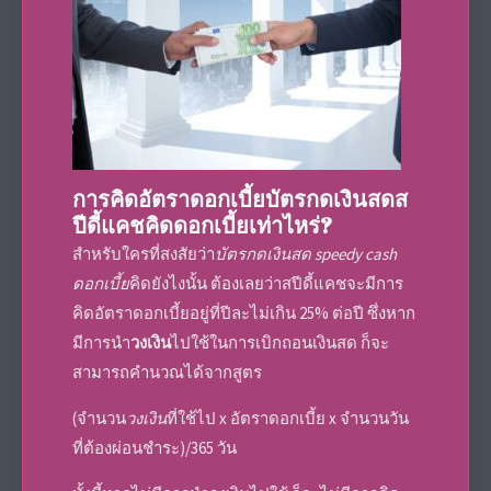
การคิดอัตรา
ดอกเบี้ยบัตรกดเงินสด
ส
ปีดี้แคช
คิดดอกเบี้ยเท่าไหร่?
สำหรับใครที่สงสัยว่า
บัตรกดเงินสด
speedy cash
ดอกเบี้ย
คิดยังไงนั้น ต้องเลยว่า
สปีดี้แคช
จะมีการ
คิดอัตราดอกเบี้ยอยู่ที่ปีละไม่เกิน 25% ต่อปี ซึ่งหาก
มีการนำ
วงเงิน
ไปใช้ในการเบิกถอนเงินสด ก็จะ
สามารถคำนวณได้จากสูตร
(จำนวน
วงเงิน
ที่ใช้ไป x อัตราดอกเบี้ย x จำนวนวัน
ที่ต้องผ่อนชำระ)/365 วัน