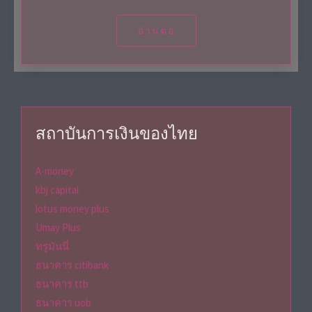
อ่านต่อ
สถาบันการเงินของไทย
A-money
kbj capital
lotus money plus
Umay Plus
ทรูมันนี่
ธนาคาร citibank
ธนาคาร ttb
ธนาคาร uob