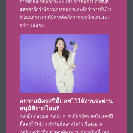
การขอสินเชื่อนอกระบบแล้ว การสมัครบัตร
สปีดี้
แคช
ยังถือว่ามีความปลอดภัยและดีกว่าการหันไป
กู้เงินนอกระบบที่มีการคิดอัตราดอกเบี้ยแสนแพง
อย่างแน่นอน
อยากสมัคร
สปีดี้แคช
ไว้ใช้งานจะผ่าน
อนุมัติยากไหม
?
ก่อนอื่นต้องบอกก่อนว่าการสมัคร
บัตรกดเงินสด
สปี
ดี้แคช
ไว้ใช้งานซักใบนั้นอาจไม่ใช่เรื่องอย่าง
เหมือนอย่างที่หลายคนคิด เพราะ
บัตรสปีดดี้แคช