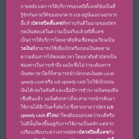
ภายหลัง แต่การให้บริการของ
สปีดี้แคช
ก็ยังเป็นที่
รู้จักกันภายใต้ของธนาคาร scb อยู่นั่นเอง นอกจาก
นี้แล้ว
บัตรสปีดดี้แคช
ที่ทราบกันดีในนามของบัตร
กดเงินสดแต่ในความเป็นจริงแล้ว
สปีดี้แคช
เป็นการให้บริการโดยอาศัย
สินเชื่อหมุนเวียน
เป็น
วงเงิน
ที่สามารถใช้เพื่อเบิกหรือถอนเงินสดตาม
ความต้องการได้ตลอดเวลา โดยอาศัยตัวบัตรเป็น
ช่องทางในการเข้าถึง
วงเงิน
ซึ่งไม่ว่าจะต้องการ
เงินสดเวลาใดก็ก็สามารถนำ
บัตรกดเงินสด
cardx
speedy cash
หรือ
scb speedy cash
ไปใช้เบิกถอน
เงินได้เลยในทันที
และเมื่อมีการชำระ
วงเงิน
ของสิน
เชื่อคืนแล้ว
วงเงิน
ดังกล่าวก็จะสามารถนำกลับมา
ใช้งานได้อีกในครั้งถัดไป
ซึ่งหากถามว่าบัตร
scb
speedy cash ดีไหม
?
ก็คงต้องบอกเลยว่าจะดีหรือ
ไม่ดีนั้นก็คง
ขึ้นอยู่กับการใช้งานเป็นหลัก แต่หาก
เปรียบเทียบระหว่างการสมัคร
บัตรสปีดดี้แคช
กับ