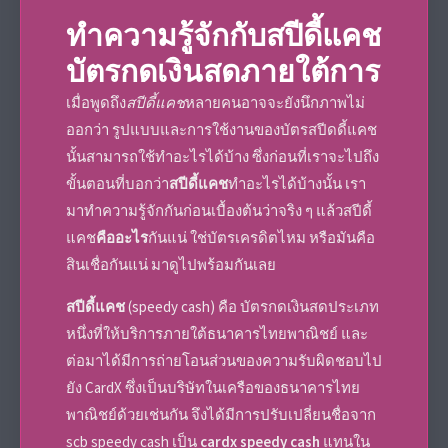
ทำความรู้จักกับ
สปีดี้แคช
บัตรกดเงินสดภายใต้การ
เมื่อพูดถึง
สปีดี้แคช
หลายคนอาจจะยังนึกภาพไม่
ออกว่า รูปแบบและการใช้งานของ
บัตรสปีดดี้แคช
นั้นสามารถใช้ทำอะไรได้บ้าง ซึ่งก่อนที่เราจะไปถึง
ขั้นตอนที่บอกว่า
สปีดี้แคช
ทำอะไรได้บ้างนั้น เรา
มาทำความรู้จักกันก่อนเบื้องต้นว่าจริง ๆ แล้ว
สปีดี้
แคช
คืออะไร
กันแน่ ใช่บัตรเครดิตไหม หรือมันคือ
สินเชื่อกันแน่ มาดูไปพร้อมกันเลย
สปีดี้แคช
(
speedy cash
) คือ บัตรกดเงินสดประเภท
หนึ่งที่ให้บริการภายใต้ธนาคารไทยพาณิชย์ และ
ต่อมาได้มีการถ่ายโอนส่วนของความรับผิดชอบไป
ยัง CardX ซึ่งเป็นบริษัทในเครือของธนาคารไทย
พาณิชย์ด้วยเช่นกัน จึงได้มีการปรับเปลี่ยนชื่อจาก
scb speedy cash เป็น
cardx speedy cash
แทนใน