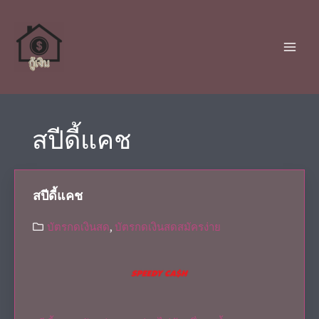
สปีดี้แคช
สปีดี้แคช
บัตรกดเงินสด
,
บัตรกดเงินสดสมัครง่าย