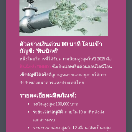
ตัวอย่างเงินด่วน 10 นาที โอนเข้า
บัญชี: ‘ฟินนิกซ์’
หนึ่งในบริการที่ได้รับความนิยมสูงสุดในปี 2025 คือ
ฟินนิกซ์ (FINNIX)
ซึ่งเป็น
แอพเงินด่วนออนไลน์โอน
เข้าบัญชีได้จริง
ที่ถูกกฎหมายและอยู่ภายใต้การ
กำกับของธนาคารแห่งประเทศไทย
รายละเอียดผลิตภัณฑ์:
วงเงินสูงสุด: 100,000 บาท
ระยะเวลาอนุมัติ
: ภายใน 10 นาทีหลังส่ง
เอกสารครบ
ระยะเวลาผ่อน
: สูงสุด 12 เดือน (จัดเป็นกลุ่ม