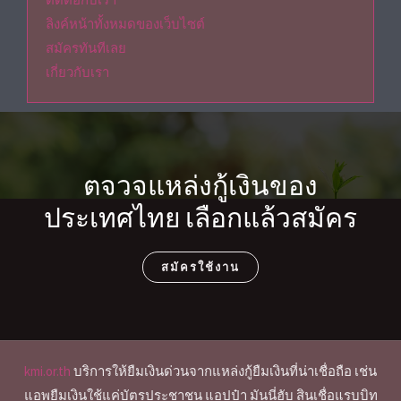
ลิงค์หน้าทั้งหมดของเว็บไซต์
สมัครทันทีเลย
เกี่ยวกับเรา
ตจวจแหล่งกู้เงินของ
ประเทศไทย เลือกแล้วสมัคร
สมัครใช้งาน
kmi.or.th
บริการให้ยืมเงินด่วนจากแหล่งกู้ยืมเงินที่น่าเชื่อถือ เช่น
แอพยืมเงินใช้แค่บัตรประชาชน แอปป๋า มันนี่ฮับ สินเชื่อแรบบิท