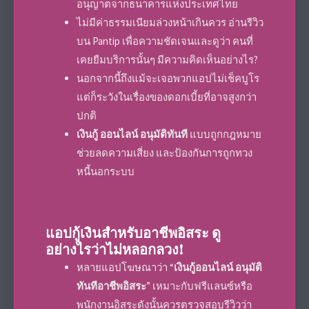
อนุญาตจากธนาคารแห่งประเทศไทย
ไม่มีค่าธรรมเนียมล่วงหน้าเกินควร อ่านรีวิว
บน Pantip เพื่อความชัดเจนและดูว่า คนที่
เคยยืมบริการนั้นๆ มีความคิดเห็นอย่างไร?
นอกจากนี้ถึงแม้จะเจอพวกแอปไม่เช็คบูโร
แต่ก็ระวังในเรื่องของดอกเบี้ยที่อาจสูงกว่า
ปกติ
เงินกู้ ออนไลน์ อนุมัติทันที
แบบถูกกฎหมาย
ช่วยลดความเสี่ยง และป้องกันการถูกทวง
หนี้นอกระบบ
แอปกู้เงินสำหรับอาชีพอิสระ ดู
อย่างไรว่าไม่หลอกลวง!
หลายแอปโฆษณาว่า “
เงินกู้ออนไลน์ อนุมัติ
ทันทีอาชีพอิสระ
” เหมาะกับฟรีแลนซ์หรือ
พนักงานอิสระดังนั้นควรตรวจสอบรีวิวว่า