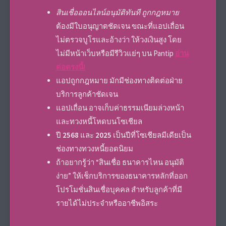
สินเชื่อออนไลน์อนุมัติทันที ถูกกฎหมาย
ต้องมีใบอนุญาตชัดเจน ขณะที่แอปเถื่อน
ไม่ตรวจบูโรและอ้างว่า ให้วงเงินสูง โดย
ไม่มีหน้าเว็บหรือมีรีวิวแย่ๆ บน Pantip
อ่าน
ต่อตรงนี้!
แอปถูกกฎหมาย มักมีช่องทางติดต่อฝ่าย
บริการลูกค้าชัดเจน
แอปเถื่อน อาจเก็บค่าธรรมเนียมล่วงหน้า
และทวงหนี้โหดบนโซเชียล
ปี
2568
และ
2025
เป็นปีที่โซเชียลมีเดียเป็น
ช่องทางทวงหนี้ยอดนิยม
ถ้าอยากรู้ว่า “สินเชื่อ ธนาคารไหน อนุมัติ
ง่าย” ให้เช็กบริการของธนาคารหลักที่ออก
โปรโมชั่นสินเชื่อบุคคล สำหรับลูกค้าที่มี
รายได้ไม่ประจำหรืออาชีพอิสระ