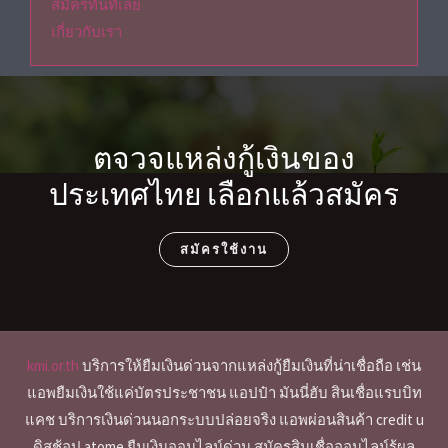
สมัครทันทีเลย
เกี่ยวกับเรา
ตจวจแหล่งกู้เงินของ
ประเทศไทย เลือกแล้วสมัคร
สมัครใช้งาน
kmi.or.th
บริการให้ยืมเงินด่วนจากแหล่งกู้ยืมเงินที่น่าเชื่อถือ เช่น
แอพยืมเงินใช้แค่บัตรประชาชน แอปป๋า มันนี่ฮับ สินเชื่อแรบบิท
แคช บริการเงินด่วนนอกระบบปล่อยจริง แอพผ่อนสินค้า credit u
ดิสช้อป atome ยืมเงินออนไลน์ด่วน สมัครสินเชื่อออนไลน์รู้ผล