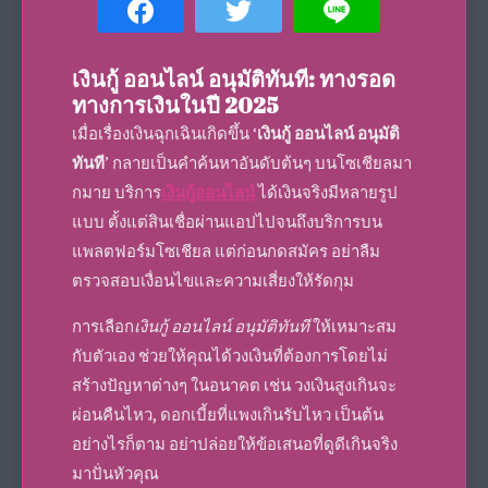
เงินกู้ ออนไลน์ อนุมัติทันที: ทางรอด
ทางการเงินในปี 2025
เมื่อเรื่องเงินฉุกเฉินเกิดขึ้น ‘
เงินกู้ ออนไลน์ อนุมัติ
ทันที
’ กลายเป็นคำค้นหาอันดับต้นๆ บนโซเชียลมา
กมาย บริการ
เงินกู้ออนไลน์
ได้เงินจริงมีหลายรูป
แบบ ตั้งแต่สินเชื่อผ่านแอปไปจนถึงบริการบน
แพลตฟอร์มโซเชียล แต่ก่อนกดสมัคร อย่าลืม
ตรวจสอบเงื่อนไขและความเสี่ยงให้รัดกุม
การเลือก
เงินกู้ ออนไลน์ อนุมัติทันที
ให้เหมาะสม
กับตัวเอง ช่วยให้คุณได้วงเงินที่ต้องการโดยไม่
สร้างปัญหาต่างๆ ในอนาคต เช่น วงเงินสูงเกินจะ
ผ่อนคืนไหว, ดอกเบี้ยที่แพงเกินรับไหว เป็นต้น
อย่างไรก็ตาม อย่าปล่อยให้ข้อเสนอที่ดูดีเกินจริง
มาปั่นหัวคุณ