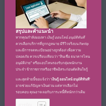
สรุปและคำแนะนำ
หากคุณกำลังมองหา
เงินกู้ ออนไลน์ อนุมัติทันที
ควรเลือกบริการที่ถูกกฎหมาย มีรีวิวจริงบน Pantip
และมีการจดทะเบียนอย่างถูกต้อง! เพื่อความ
ปลอดภัย ควรเปรียบเทียบว่า “สินเชื่อ ธนาคารไหน
อนุมัติง่าย” หรือแอปไหนรองรับกลุ่มพนักงาน
ประจำ ข้าราชการหรืออาชีพอิสระก่อนตัดสินใจกู้
และสุดท้ายนี้ขอแจ้งว่า ‘
เงินกู้ ออนไลน์ อนุมัติทันที
’
อาจช่วยแก้ปัญหาเงินด่วน แต่หากเลือกไม่
รอบคอบ คุณอาจเจอกับภาระหนี้ที่หนักกว่าเดิม
สารบัญ