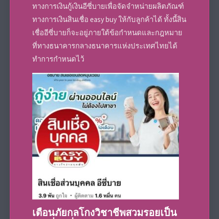
ทางการเงิน
กู้เงินอีซี่บาย
เพื่อจัดจำหน่ายผลิตภัณฑ์
ทางการเงิน
สินเชื่อ easy buy
ให้กับลูกค้าได้ ทั้งนี้
สิน
เชื่ออีซี่บาย
ก็จะอยู่ภายใต้ข้อกำหนดและกฎหมาย
ที่ทางธนาคารกลางธนาคารแห่งประเทศไทยได้
ทำการกำหนดไว้
เตือนภัยกลโกงวิชาชีพสวมรอยเป็น