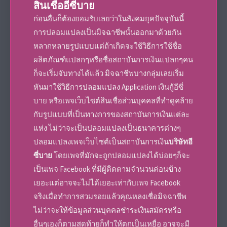
สินเชื่ออีซี่บาย
ก่อนอื่นก็ต้องยอมรับเลยว่าในสังคมยุคปัจจุบันนี้
การปลอมแปลงเป็นมิจฉาชีพนั้นออกมาด้วยกัน
หลากหลายรูปแบบแต่ถ้าเกิดจะใช้วิธีการใช้ชื่อ
ผลิตภัณฑ์แปลกๆหรือชื่อสถาบันการเงินแปลกๆคน
ก็จะเริ่มจับทางได้แล้ว มิจฉาชีพบางกลุ่มเลยเริ่ม
หันมาใช้วิธีการปลอมแปลง Application
เงินกู้อีซี่
บาย
หรือเพจเว็บไซต์
สินเชื่อส่วนบุคคล
ที่ทำดูคล้าย
กับรูปแบบที่เป็นทางการของสถาบันการเงินแต่ละ
แห่ง ไม่ว่าจะเป็นปลอมแปลงเป็นธนาคารต่างๆ
ปลอมแปลงเพจเว็บไซต์เป็นสถาบันการเงิน
บริษัทอี
ซี่บาย
โดยเพจที่มักจะถูกปลอมแปลงได้บ่อยๆก็จะ
เป็นเพจ Facebook ที่มีผู้ติดตามจำนวนค่อนข้าง
เยอะแต่อาจจะไม่ได้เยอะเท่ากับเพจ Facebook
จริงเมื่อทำการสวมรอยแล้วคุณหลงเชื่อมิจฉาชีพ
ไม่ว่าจะให้ข้อมูลส่วนบุคคลชำระเงินสมัครหรือ
อื่นๆเองก็ตามสุดท้ายก็ทำให้ตกเป็นเหยื่อ อาจจะมี