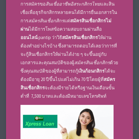
การ
สมัค
รขอ
สินเชื่ออาชีพอิสระกสิกรไทย
และ
สิน
เชื่อเพื่อธุรกิจกสิกร
หลายคนได้มีการยื่น
เอกสาร
ใน
การ
สมัครสินเชื่อกสิกร
แต่
สมัครสินเชื่อกสิกรไม่
ผ่าน
ได้มีการโพสข้อความสอบถามผ่านสื่อ
ออนไลน์
pantip ว่า
วิธี
สมัครสินเชื่อกสิกร
ให้ผ่าน
ต้องทำอย่างไรบ้าง ซึ่งสามารถตอบได้เลยว่าการที่
จะ
กู้สินเชื่อกสิกร
ให้ผ่านได้ง่าย ๆ จะขึ้นอยู่กับ
เอกสาร
และคุณสมบัติของผู้
สมัครสินเชื่อกสิกร
ด้วย
ซึ่งคุณสมบัติของผู้ที่สามารถกู้
เงินก้อนกสิกร
ได้จะ
ต้องมีอายุ 20 ปีขึ้นไปแต่ไม่เกิน 70 ปีโดยผู้ที่
สมัคร
สินเชื่อกสิกร
จะต้องมีรายได้หรือฐานเงินเดือนขั้น
ต่ำที่ 7,500 บาทและต้องมีหมายเลขโทรศัพท์