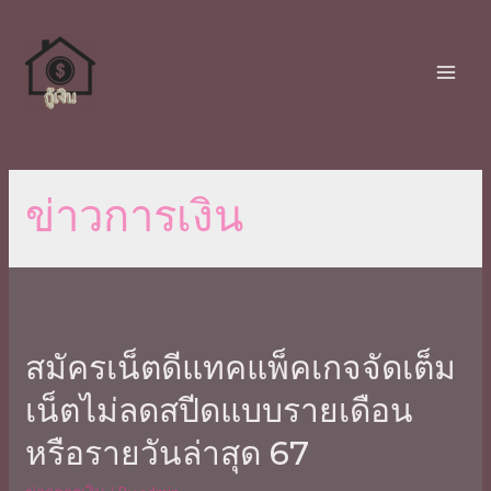
ข่าวการเงิน
สมัคร​เน็ต​ดี​แทคแพ็คเกจจัดเต็ม
เน็ตไม่ลดสปีดแบบรายเดือน
หรือรายวันล่าสุด 67